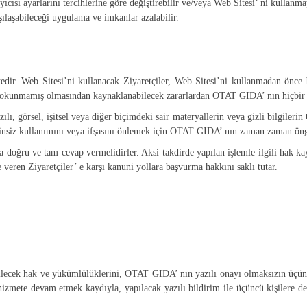
ıcısı ayarlarını tercihlerine göre değiştirebilir ve/veya Web Sitesi’ ni kullanmayı
ılaşabileceği uygulama ve imkanlar azalabilir.
r. Web Sitesi’ni kullanacak Ziyaretçiler, Web Sitesi’ni kullanmadan önce bu 
arın okunmamış olmasından kaynaklanabilecek zararlardan OTAT GIDA’ nın hiçbi
azılı, görsel, işitsel veya diğer biçimdeki sair materyallerin veya gizli bilgi
 izinsiz kullanımını veya ifşasını önlemek için OTAT GIDA’ nın zaman zaman ön
ra doğru ve tam cevap vermelidirler. Aksi takdirde yapılan işlemle ilgili hak 
 veren Ziyaretçiler’ e karşı kanuni yollara başvurma hakkını saklı tutar.
ilecek hak ve yükümlülüklerini, OTAT GIDA’ nın yazılı onayı olmaksızın üçü
mete devam etmek kaydıyla, yapılacak yazılı bildirim ile üçüncü kişilere devi