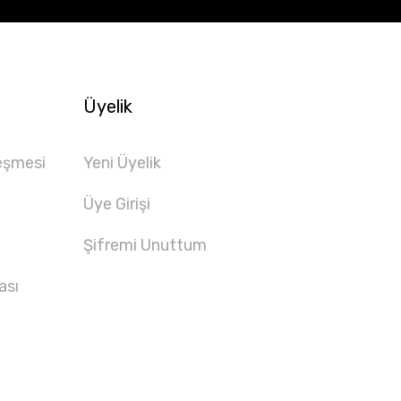
Üyelik
eşmesi
Yeni Üyelik
Üye Girişi
Şifremi Unuttum
ası