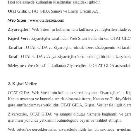
İşbu sözleşmede kullanılan kısaltmalar aşağıdaki gibidir.
Otat Gıda
: OTAT GIDA Sanayi ve Enerji Üretim A.Ş.
Web Sitesi
:
www.otatlezzeti.com
Ziyaretçiler
: Web Sitesi’ ni kullanan tüm kullanıcı ve müşterileri ifade ed
Kişisel Veri
: Ziyaretçiler tarafından Web Sitesi kullanılırken OTAT GIDA ak
Taraflar
: OTAT GIDA ve Ziyaretçiler olmak üzere sözleşmenin iki tarafın
Taraf
: OTAT GIDA ve/veya Ziyaretçiler’den herhangi birisinin karşısında
Sözleşme :
Web Sitesi’ ni kullanan Ziyaretçiler ile OTAT GIDA arasındaki
2. Kişisel Veriler
OTAT GIDA, Web Sitesi’ nin kullanım süresi boyunca Ziyaretçiler’ in Kişis
Kanun uyarınca ve bununla sınırlı olmamak üzere, Kanun ve Türkiye'deki di
göre sınıflandırmaya yetkilidir. OTAT GIDA, Kişisel Veriler ile ilgili ol
Ziyaretçiler, OTAT GIDA’ ya sunmuş olduğu hizmetle bağlantılı ve gerek
işlenmesi yönünde yetkisinin bulunduğunu beyan ve taahhüt etmiştir.
Web Sitesi’ne gerçekleştirilen ziyaretlerle ilgili her bir sekmede, uygulam