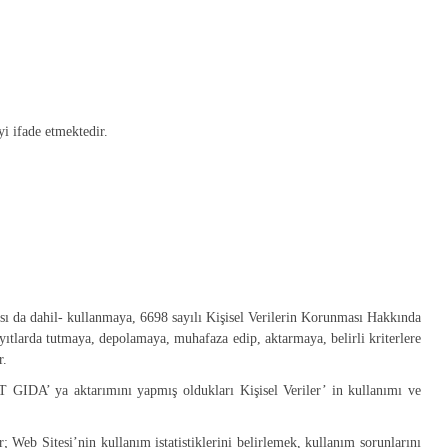
yi ifade etmektedir.
ası da dahil- kullanmaya, 6698 sayılı Kişisel Verilerin Korunması Hakkında
yıtlarda tutmaya, depolamaya, muhafaza edip, aktarmaya, belirli kriterlere
r.
T GIDA’ ya aktarımını yapmış oldukları Kişisel Veriler’ in kullanımı ve
r; Web Sitesi’nin kullanım istatistiklerini belirlemek, kullanım sorunlarını