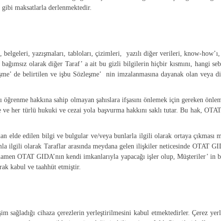
, gibi maksatlarla derlenmektedir.
belgeleri, yazışmaları, tabloları, çizimleri, yazılı diğer verileri, know-how’ı, 
 bağımsız olarak diğer Taraf’ a ait bu gizli bilgilerin hiçbir kısmını, hangi 
şme’ de belirtilen ve işbu Sözleşme’ nin imzalanmasına dayanak olan veya diğ
nları öğrenme hakkına sahip olmayan şahıslara ifşasını önlemek için gereken ön
me ve her türlü hukuki ve cezai yola başvurma hakkını saklı tutar. Bu hak, OTAT
dan elde edilen bilgi ve bulgular ve/veya bunlarla ilgili olarak ortaya çıkma
la ilgili olarak Taraflar arasında meydana gelen ilişkiler neticesinde OTAT GID
amamen OTAT GIDA’nın kendi imkanlarıyla yapacağı işler olup, Müşteriler’ in bu 
rak kabul ve taahhüt etmiştir.
im sağladığı cihaza çerezlerin yerleştirilmesini kabul etmektedirler. Çerez ye