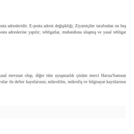
ta adresleridir. E-posta adresi değişikliği, Ziyaretçiler tarafından on beş
a adreslerine yapılır; tebligatlar, muhatabına ulaşmış ve yasal tebligat
 yasal mevzuat olup, diğer tüm uyuşmazlık çözüm merci Havza/Samsun
tlar ile defter kayıtlarının; mikrofilm, mikrofiş ve bilgisayar kayıtlarının