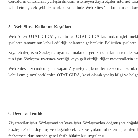
Çerezlerin cihazlarına yerleştirilmesini istemeyen Ziyaretçiler internet taray
kabul etmeyecek şekilde ayarlaması halinde Web Sitesi’ ni kullanırken karş
5. Web Sitesi Kullanım Koşulları
Web Sitesi OTAT GIDA’ ya aittir ve OTAT GIDA tarafından işletilmektedi
şartların tamamının kabul edildiği anlamına gelecektir. Belirtilen şartl
Ziyaretçiler, işbu Sözleşme uyarınca makulen gerekli olanlar haricinde, y
nın işbu Sözleşme uyarınca verdiği veya geliştirdiği diğer materyallerin
Web Sitesi üzerinden işlem yapan Ziyaretçiler, kendilerine sorulan sorula
kabul etmiş sayılacaklardır. OTAT GIDA, kasti olarak yanlış bilgi ve belge
6. Devir ve Temlik
Ziyaretçiler işbu Sözleşmeyi ve/veya işbu Sözleşmeden doğmuş ve doğab
Sözleşme’ den doğmuş ve doğabilecek hak ve yükümlülüklerini, verilen hiz
feshetmesi durumunda genel fesih hükümleri uygulanır.