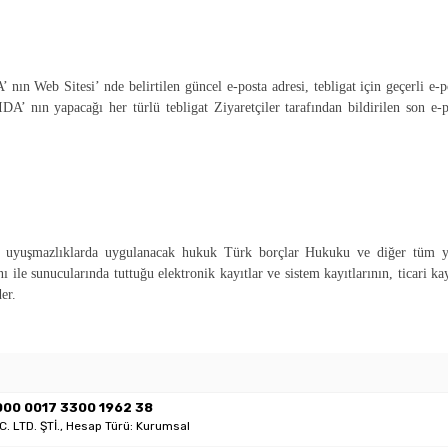
n Web Sitesi’ nde belirtilen güncel e-posta adresi, tebligat için geçerli e-pos
nın yapacağı her türlü tebligat Ziyaretçiler tarafından bildirilen son e-post
üm uyuşmazlıklarda uygulanacak hukuk Türk borçlar Hukuku ve diğer tüm
ile sunucularında tuttuğu elektronik kayıtlar ve sistem kayıtlarının, ticari kayı
er.
000 0017 3300 1962 38
C. LTD. ŞTİ., Hesap Türü: Kurumsal