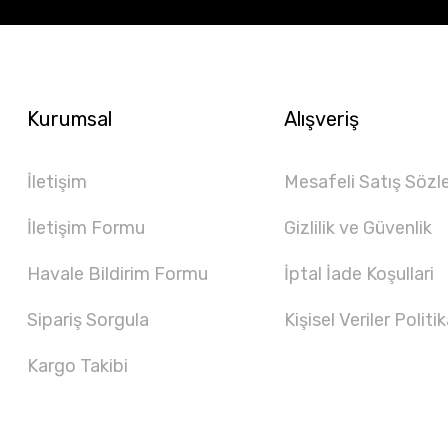
Kurumsal
Alışveriş
İletişim
Mesafeli Satış Sözl
İletişim Formu
Gizlilik ve Güvenlik
Havale Bildirim Formu
İptal İade Koşullari
Sipariş Sorgula
Kişisel Veriler Politik
Kargo Takibi