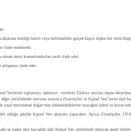
er.
tarılan kimliği belirli veya belirlenebilir gerçek kişiye ilişkin her türlü bilgi
ı ifade etmektedir.
 olmak üzere konumlandırılan tarafı ifade eder.
 anlaşmayı ifade eder.
el Verilerini toplamaya, işlemeye, -verilerin Türkiye sınırları dışına aktarılm
ğer yürürlükteki mevzuat uyarınca Ziyaretçiler’in Kişisel Veri’lerini özel ka
arak yasal mevzuattan doğan tüm yükümlülüklerine uyacağını kabul ve beyan ede
li olduğu şekilde Kişisel Veri aktarımı yapacaktır. Ayrıca Ziyaretçiler, OTA
ada ne kadar süre harcadığı gibi Kişisel Veri niteliğinde olmayan genel bilgile