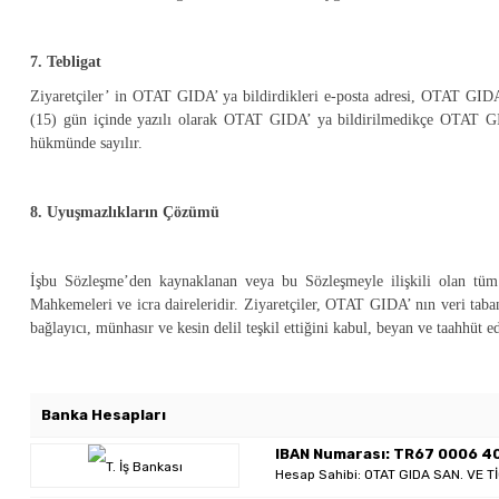
7. Tebligat
Ziyaretçiler’ in OTAT GIDA’ ya bildirdikleri e-posta adresi, OTAT GIDA’ nı
(15) gün içinde yazılı olarak OTAT GIDA’ ya bildirilmedikçe OTAT GIDA’ 
hükmünde sayılır.
8. Uyuşmazlıkların Çözümü
İşbu Sözleşme’den kaynaklanan veya bu Sözleşmeyle ilişkili olan t
Mahkemeleri ve icra daireleridir. Ziyaretçiler, OTAT GIDA’ nın veri tabanı 
bağlayıcı, münhasır ve kesin delil teşkil ettiğini kabul, beyan ve taahhüt ed
Banka Hesapları
IBAN Numarası: TR67 0006 4
Hesap Sahibi: OTAT GIDA SAN. VE Tİ