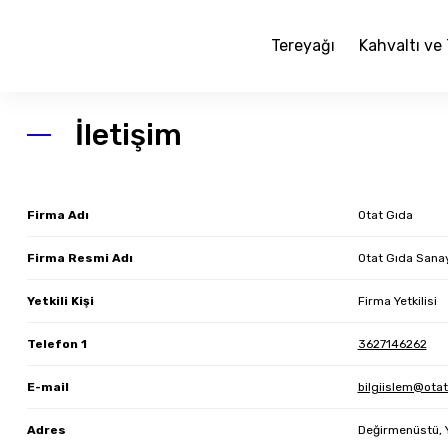
Tereyağı
Kahvaltı ve 
İletişim
Firma Adı
Otat Gıda
Firma Resmi Adı
Otat Gıda Sanay
Yetkili Kişi
Firma Yetkilisi
Telefon 1
3627146262
E-mail
bilgiislem@otat
Adres
Değirmenüstü, 