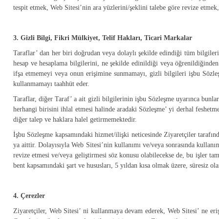
tespit etmek, Web Sitesi’nin ara yüzlerini/şeklini talebe göre revize etmek
3. Gizli Bilgi, Fikri Mülkiyet, Telif Hakları, Ticari Markalar
Taraflar’ dan her biri doğrudan veya dolaylı şekilde edindiği tüm bilgileri, 
hesap ve hesaplama bilgilerini, ne şekilde edinildiği veya öğrenildiğinden
ifşa etmemeyi veya onun erişimine sunmamayı, gizli bilgileri işbu Sözle
kullanmamayı taahhüt eder.
Taraflar, diğer Taraf’ a ait gizli bilgilerinin işbu Sözleşme uyarınca bu
herhangi birisini ihlal etmesi halinde aradaki Sözleşme’ yi derhal feshet
diğer talep ve haklara halel getirmemektedir.
İşbu Sözleşme kapsamındaki hizmet/ilişki neticesinde Ziyaretçiler tarafın
ya aittir. Dolayısıyla Web Sitesi’nin kullanımı ve/veya sonrasında kullanım
revize etmesi ve/veya geliştirmesi söz konusu olabilecekse de, bu işler t
bent kapsamındaki şart ve hususları, 5 yıldan kısa olmak üzere, süresiz ola
4. Çerezler
Ziyaretçiler, Web Sitesi’ ni kullanmaya devam ederek, Web Sitesi’ ne eriş