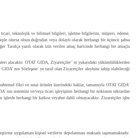
ticari, teknolojik ve bilimsel bilgileri, işletme bilgilerini, müşteri, ödeme,
sebeple olursa olsun doğrudan veya dolaylı olarak herhangi bir üçüncü şahsa
er Tarafça yazılı olarak izin verilen amaç haricinde herhangi bir amaçla
lemleri alacaktır. OTAT GIDA, Ziyaretçiler’ in yukarıdaki yükümlülüklerden
 GIDA’ nın Sözleşme’ ye taraf olan Ziyaretçiler aleyhine sahip olabileceği
sı muhtemel fikri ve sınai ürünler üzerindeki haklar, tamamıyla OTAT GIDA’
A’ nın sistemini ve/veya ticari işleyişinin herhangi bir noktasını tekrardan
işlerde herhangi bir katkısı veyahut dahli olmayacaktır. Ziyaretçiler işbu
rleştirme uygulaması kişisel verilerin depolanması maksadı taşımamaktadır.