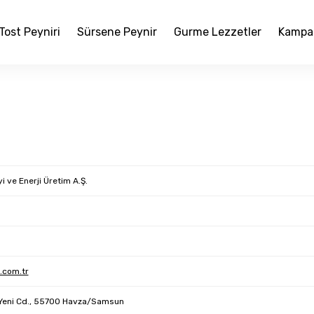
Tost Peyniri
Sürsene Peynir
Gurme Lezzetler
Kampa
i ve Enerji Üretim A.Ş.
.com.tr
Yeni Cd., 55700 Havza/Samsun