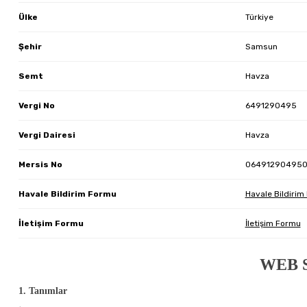
Ülke
Türkiye
Şehir
Samsun
Semt
Havza
Vergi No
6491290495
Vergi Dairesi
Havza
Mersis No
064912904950
Havale Bildirim Formu
Havale Bildirim
İletişim Formu
İletişim Formu
WEB 
1. Tanımlar