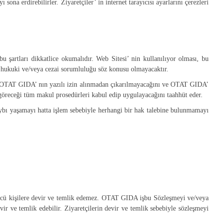
 sona erdirebilirler. Ziyaretçiler’ in internet tarayıcısı ayarlarını çerezleri
şartları dikkatlice okumalıdır. Web Sitesi’ nin kullanılıyor olması, bu
r hukuki ve/veya cezai sorumluluğu söz konusu olmayacaktır.
lerin OTAT GIDA’ nın yazılı izin alınmadan çıkarılmayacağını ve OTAT GIDA’
göreceği tüm makul prosedürleri kabul edip uygulayacağını taahhüt eder.
kaybı yaşamayı hatta işlem sebebiyle herhangi bir hak talebine bulunmamayı
ncü kişilere devir ve temlik edemez. OTAT GIDA işbu Sözleşmeyi ve/veya
r ve temlik edebilir. Ziyaretçilerin devir ve temlik sebebiyle sözleşmeyi