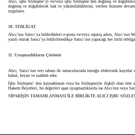
Alıcı, işbu Sözleşme’yi ve/veya işbu Sözleşme’den doğmuş ve doğabilecek
doğmuş ve doğabilecek hak ve yükümlülüklerini, verilen hizmete devam e
uygulanır.
10. TEBLİGAT
Alıcı’nın Satıcı’ya bildirdikleri e-posta ve/veya sipariş adres, Alıcı’nın We
yazılı olarak Satıcı’ya bildirilmedikçe Satıcı’nın yapacağı her türlü tebliga
11. Uyuşmazlıkların Çözümü
Alıcı, Satıcı’nın veri tabanı ile sunucularında tuttuğu elektronik kayıtlar v
kabul, beyan ve taahhüt eder.
İşbu Sözleşme’ den kaynaklanan veya bu Sözleşmeyle ilişkili olan tüm 
Hakem Heyetleri, bu değerleri aşan uyuşmazlıklarda ise Alıcı'nın veya Sat
SİPARİŞİN TAMAMLANMASI İLE BİRLİKTE ALICI İŞBU SÖZL