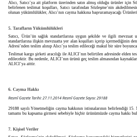
Alıcı, Satıcı’ya ait platform üzerinden satın almış olduğu ürünler için S
belirlenen teslimat koşulları, Satıcı tarafından Sözleşme’nin akdedilmes
olunan yükümlülükler, Alıcı’nın cayma hakkına başvuramayacağı Ürünlerin s
5. Tarafların Yükümlülükleri
Satıcı, Ürün’ün sağlık standartlarına uygun şekilde ve ilgili mevzuat 
standartlarına ilişkin mevzuatta yer alan koşulları içerip içermediğinin d
Adresi’nden teslim alınıp Alıcı’ya teslim edileceği makul bir süre boyun
Teslimat kargo şirketi aracılığı ile ALICI’nın belirtilen adresinde elden
edilecektir. Bu nedenle, ALICI’nın ürünü geç teslim almasından kaynaklan
ALICI’ya aittir.
6. Cayma Hakkı
Resmî Gazete Tarihi: 27.11.2014 Resmî Gazete Sayısı: 29188
29188 sayılı Yönetmeliğin cayma hakkının istisnalarının belirlendiği 15
tamamı bu kapsama girmesi sebebiyle hiçbir ürünümüzde cayma hakkı bu
7. Kişisel Veriler