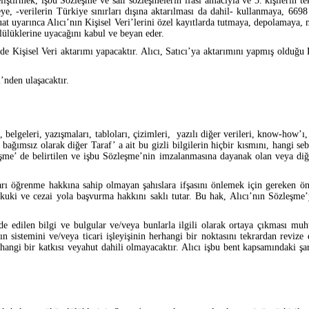
tirmek, işbu Sözleşme ve sair sözleşmelerin ifası amacıyla ve 3. kişilerin tekni
meye, -verilerin Türkiye sınırları dışına aktarılması da dahil- kullanmaya, 6
 uyarınca Alıcı’nın Kişisel Veri’lerini özel kayıtlarda tutmaya, depolamaya, mu
mlülüklerine uyacağını kabul ve beyan eder.
lde Kişisel Veri aktarımı yapacaktır. Alıcı, Satıcı’ya aktarımını yapmış olduğu
i’nden ulaşacaktır.
belgeleri, yazışmaları, tabloları, çizimleri, yazılı diğer verileri, know-how’ı, 
 bağımsız olarak diğer Taraf’ a ait bu gizli bilgilerin hiçbir kısmını, hangi 
şme’ de belirtilen ve işbu Sözleşme’nin imzalanmasına dayanak olan veya diğe
nları öğrenme hakkına sahip olmayan şahıslara ifşasını önlemek için gereken ön
kuki ve cezai yola başvurma hakkını saklı tutar. Bu hak, Alıcı’nın Sözleşme’y
e edilen bilgi ve bulgular ve/veya bunlarla ilgili olarak ortaya çıkması muht
nın sistemini ve/veya ticari işleyişinin herhangi bir noktasını tekrardan reviz
rhangi bir katkısı veyahut dahili olmayacaktır. Alıcı işbu bent kapsamındaki şa