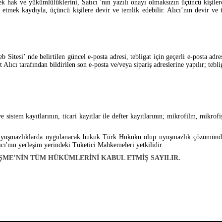
 hak ve yükümlülüklerini, Satıcı 'nın yazılı onayı olmaksızın üçüncü kişile
tmek kaydıyla, üçüncü kişilere devir ve temlik edebilir. Alıcı’nın devir ve
b Sitesi’ nde belirtilen güncel e-posta adresi, tebligat için geçerli e-posta adr
t Alıcı tarafından bildirilen son e-posta ve/veya sipariş adreslerine yapılır; teb
e sistem kayıtlarının, ticari kayıtlar ile defter kayıtlarının; mikrofilm, mikrofi
uyuşmazlıklarda uygulanacak hukuk Türk Hukuku olup uyuşmazlık çözümünde S
ıcı'nın yerleşim yerindeki Tüketici Mahkemeleri yetkilidir.
EŞME’NİN TÜM HÜKÜMLERİNİ KABUL ETMİŞ SAYILIR.