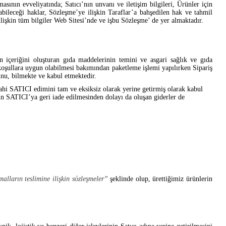
sının evveliyatında; Satıcı’nın unvanı ve iletişim bilgileri, Ürünler için
abileceği haklar, Sözleşme’ye ilişkin Taraflar’a bahşedilen hak ve tahmil
lişkin tüm bilgiler Web Sitesi’nde ve işbu Sözleşme’ de yer almaktadır.
n içeriğini oluşturan gıda maddelerinin temini ve asgari sağlık ve gıda
r koşullara uygun olabilmesi bakımından paketleme işlemi yapılırken Sipariş
nu, bilmekte ve kabul etmektedir.
ahi SATICI edimini tam ve eksiksiz olarak yerine getirmiş olarak kabul
un SATICI’ya geri iade edilmesinden dolayı da oluşan giderler de
lların teslimine ilişkin sözleşmeler”
şeklinde olup, ürettiğimiz ürünlerin