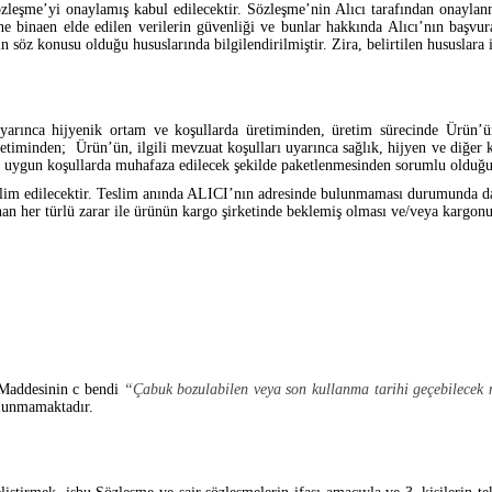
özleşme’yi onaylamış kabul edilecektir. Sözleşme’nin Alıcı tarafından onaylanma
ine binaen elde edilen verilerin güvenliği ve bunlar hakkında Alıcı’nın başvur
öz konusu olduğu hususlarında bilgilendirilmiştir. Zira, belirtilen hususlara i
uyarınca hijyenik ortam ve koşullarda üretiminden, üretim sürecinde Ürün’ü
enetiminden; Ürün’ün, ilgili mevzuat koşulları uyarınca sağlık, hijyen ve diğe
ca uygun koşullarda muhafaza edilecek şekilde paketlenmesinden sorumlu olduğu
 teslim edilecektir. Teslim anında ALICI’nın adresinde bulunmaması durumunda d
an her türlü zarar ile ürünün kargo şirketinde beklemiş olması ve/veya kargon
. Maddesinin c bendi
“Çabuk bozulabilen veya son kullanma tarihi geçebilecek ma
lunmamaktadır.