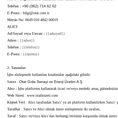
+90 (362) 714 62 62
Telefon :
E-Posta :
bilgi@otat.com.tr
Mersis No:
0649 010 4842 00019
ALICI
Ad/Soyad veya Unvan :
{{adsoyad}}
Adres :
{{adres}}
Telefon :
{{telefon}}
E-Posta :
{{eposta}}
2. Tanımlar
İşbu sözleşmede kullanılan kısaltmalar aşağıdaki gibidir.
Otat Gıda Sanayi ve Enerji Üretim A.Ş.
Satıcı
:
Alıcı :
İşbu platformu kullanarak ticari ve/veya mesleki amaç gütmeksizin
Web Sitesi
:
www.otatlezzeti.com
Kişisel Veri
: Alıcı tarafından Satıcı’ ya ait platform kullanılırken Satıcı’
Taraflar
: Satıcı ve Alıcı olmak üzere sözleşmenin iki tarafını,
Taraf
: Satıcı ve/veya Alıcı’dan herhangi birisinin karşısında olmak üzere