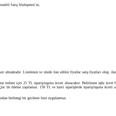
esafeli Satış Sözleşmesi’ni,
lmaktadır. Listelenen ve sitede ilan edilen fiyatlar satış fiyatları olup, ilan 
ise teslimi için 25 TL sipariş/taşıma ücreti alınacaktır. Belirlenen işbu ücre
lar ile ödeme yapılamaz. 150 TL ve üzeri siparişlerde sipariş/taşıma ücreti a
fından herhangi bir gecikme faizi uygulanmaz.