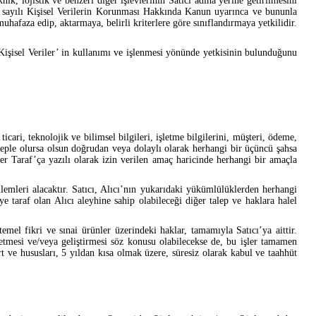
k, lojistik ve benzeri diğer işlevlerinin Satıcı adına yerine getirilmesini
698 sayılı Kişisel Verilerin Korunması Hakkında Kanun uyarınca ve bununla
hafaza edip, aktarmaya, belirli kriterlere göre sınıflandırmaya yetkilidir.
 Kişisel Veriler’ in kullanımı ve işlenmesi yönünde yetkisinin bulunduğunu
ticari, teknolojik ve bilimsel bilgileri, işletme bilgilerini, müşteri, ödeme,
sebeple olursa olsun doğrudan veya dolaylı olarak herhangi bir üçüncü şahsa
r Taraf’ça yazılı olarak izin verilen amaç haricinde herhangi bir amaçla
lemleri alacaktır. Satıcı, Alıcı’nın yukarıdaki yükümlülüklerden herhangi
e taraf olan Alıcı aleyhine sahip olabileceği diğer talep ve haklara halel
emel fikri ve sınai ürünler üzerindeki haklar, tamamıyla Satıcı’ya aittir.
e etmesi ve/veya geliştirmesi söz konusu olabilecekse de, bu işler tamamen
rt ve hususları, 5 yıldan kısa olmak üzere, süresiz olarak kabul ve taahhüt