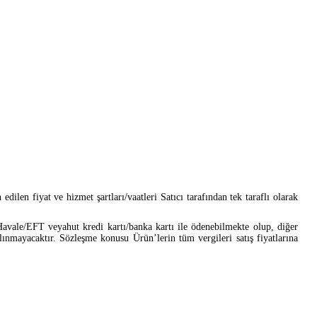
edilen fiyat ve hizmet şartları/vaatleri Satıcı tarafından tek taraflı olarak
t Havale/EFT veyahut kredi kartı/banka kartı ile ödenebilmekte olup, diğer
lınmayacaktır. Sözleşme konusu Ürün’lerin tüm vergileri satış fiyatlarına