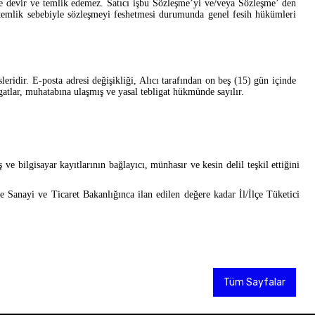
re devir ve temlik edemez. Satıcı işbu Sözleşme’yi ve/veya Sözleşme’ den
 temlik sebebiyle sözleşmeyi feshetmesi durumunda genel fesih hükümleri
esleridir. E-posta adresi değişikliği, Alıcı tarafından on beş (15) gün içinde
ligatlar, muhatabına ulaşmış ve yasal tebligat hükmünde sayılır.
ş ve bilgisayar kayıtlarının bağlayıcı, münhasır ve kesin delil teşkil ettiğini
anayi ve Ticaret Bakanlığınca ilan edilen değere kadar İl/İlçe Tüketici
Tüm Sayfalar