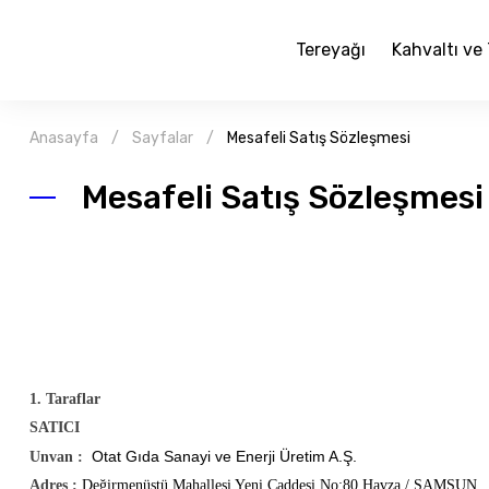
Tereyağı
Kahvaltı ve 
Anasayfa
Sayfalar
Mesafeli Satış Sözleşmesi
Mesafeli Satış Sözleşmesi
1. Taraflar
SATICI
Otat Gıda Sanayi ve Enerji Üretim A.Ş.
Unvan :
Adres :
Değirmenüstü Mahallesi Yeni Caddesi No:80 Havza / SAMSUN