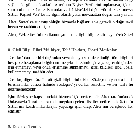
Satıcı, Sözleşme’nin akdedilmesi, Sözleşme kapsamındaki hizmetlerini geliş
sağlamak, gibi maksatlarla Alıcı’ nın Kişisel Verilerini toplamaya, işle
sınırlı olmamak üzere, Kanunlar ve Türkiye'deki diğer yürürlükteki mevzuat
Satıcı, Kişisel Veri’ler ile ilgili olarak yasal mevzuattan doğan tüm yükü
Alıcı, Satıcı’ya sunmuş olduğu hizmetle bağlantılı ve gerekli olduğu şeki
beyan ve taahhüt etmiştir.
Alıcı, Web Sitesi’nin kullanım şartları ile ilgili bilgilendirmeye Web Sites
8. Gizli Bilgi, Fikri Mülkiyet, Telif Hakları, Ticari Markalar
Taraflar’ dan her biri doğrudan veya dolaylı şekilde edindiği tüm bilgileri, 
hesap ve hesaplama bilgilerini, ne şekilde edinildiği veya öğrenildiğinden
ifşa etmemeyi veya onun erişimine sunmamayı, gizli bilgileri işbu Sözle
kullanmamayı taahhüt eder.
Taraflar, diğer Taraf’a ait gizli bilgilerinin işbu Sözleşme uyarınca bu
birisini ihlal etmesi halinde Sözleşme’yi derhal feshetme ve her türlü hu
getirmemektedir.
İşbu Sözleşme kapsamındaki hizmet/ilişki neticesinde Alıcı tarafından eld
Dolayısıyla Taraflar arasında meydana gelen ilişkiler neticesinde Satıcı’
Satıcı’nın kendi imkanlarıyla yapacağı işler olup, Alıcı’nın bu işlerde he
etmiştir.
9. Devir ve Temlik