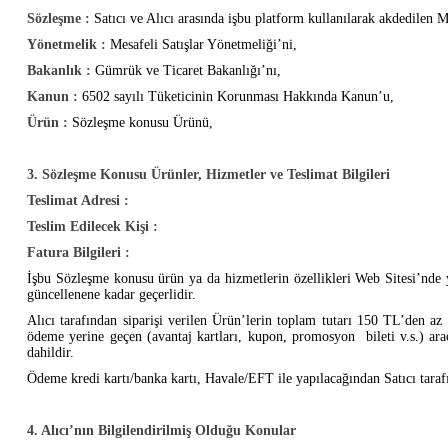
Sözleşme :
Satıcı ve Alıcı arasında işbu platform kullanılarak akdedilen M
Yönetmelik :
Mesafeli Satışlar Yönetmeliği’ni,
Bakanlık :
Gümrük ve Ticaret Bakanlığı’nı,
Kanun :
6502 sayılı Tüketicinin Korunması Hakkında Kanun’u,
Ürün :
Sözleşme konusu Ürünü,
3. Sözleşme Konusu Ürünler, Hizmetler ve Teslimat Bilgileri
Teslimat Adresi :
Teslim Edilecek Kişi :
Fatura Bilgileri :
İşbu Sözleşme konusu ürün ya da hizmetlerin özellikleri Web Sitesi’nde yer a
güncellenene kadar geçerlidir.
Alıcı tarafından siparişi verilen Ürün’lerin toplam tutarı 150 TL’den az 
ödeme yerine geçen (avantaj kartları, kupon, promosyon bileti v.s.) araç
dahildir.
Ödeme kredi kartı/banka kartı, Havale/EFT ile yapılacağından Satıcı tara
4. Alıcı’nın Bilgilendirilmiş Olduğu Konular