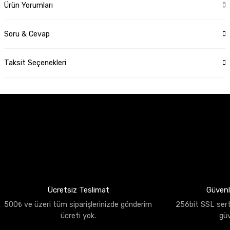
Ürün Yorumları
Soru & Cevap
Taksit Seçenekleri
Ücretsiz Teslimat
Güvenli
500₺ ve üzeri tüm siparişlerinizde gönderim
256bit SSL sertif
ücreti yok.
gü