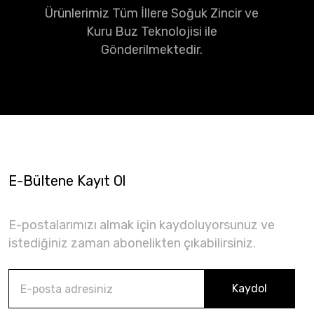
Ürünlerimiz Tüm İllere Soğuk Zincir ve
Kuru Buz Teknolojisi ile
Gönderilmektedir.
E-Bültene Kayıt Ol
E-postalarımızı almak için kaydoluyorsunuz ve
istediğiniz zaman abonelikten çıkabilirsiniz.
Kaydol