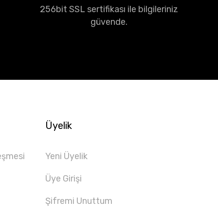
256bit SSL sertifikası ile bilgileriniz
güvende.
Üyelik
eşmesi
Yeni Üyelik
Üye Girişi
Şifremi Unuttum