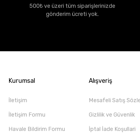
500₺ ve üzeri tüm siparişlerinizde
gönderim ücreti yok.
Kurumsal
Alışveriş
İletişim
Mesafeli Satış Sözl
İletişim Formu
Gizlilik ve Güvenlik
Havale Bildirim Formu
İptal İade Koşullari