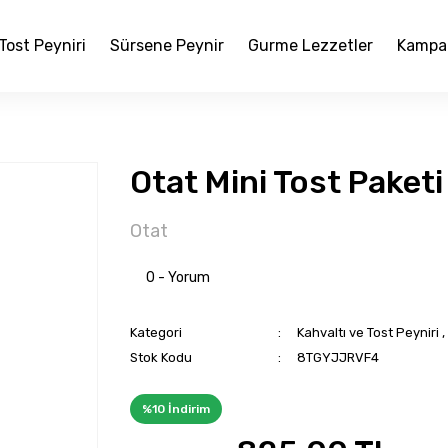
Tost Peyniri
Sürsene Peynir
Gurme Lezzetler
Kampa
Otat Mini Tost Paketi
Otat
0 - Yorum
Kategori
Kahvaltı ve Tost Peyniri
,
Stok Kodu
8TGYJJRVF4
%10 İndirim