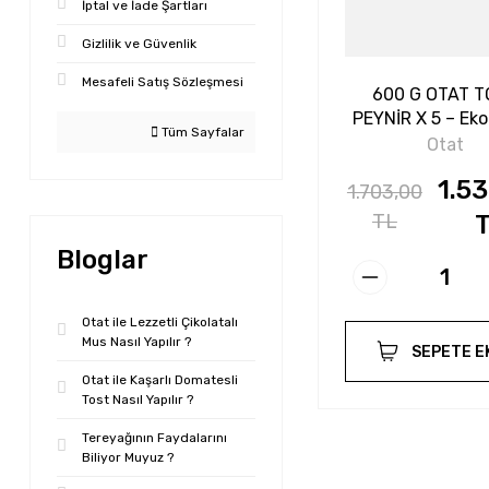
İptal ve İade Şartları
Gizlilik ve Güvenlik
Mesafeli Satış Sözleşmesi
600 G OTAT T
PEYNİR X 5 – Ek
Tüm Sayfalar
Beşli Pake
Otat
1.5
1.703,00
TL
Bloglar
Otat ile Lezzetli Çikolatalı
Mus Nasıl Yapılır ?
SEPETE E
Otat ile Kaşarlı Domatesli
Tost Nasıl Yapılır ?
Tereyağının Faydalarını
Biliyor Muyuz ?