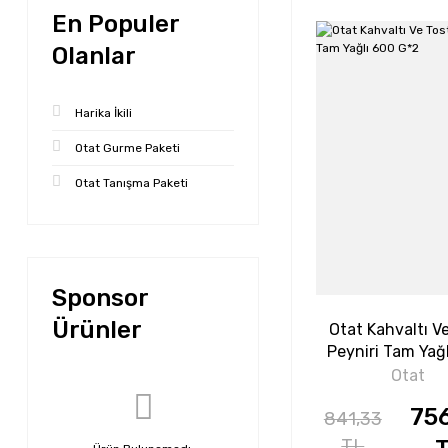
En Populer
Olanlar
Harika İkili
Otat Gurme Paketi
Otat Tanışma Paketi
Sponsor
Ürünler
Otat Kahvaltı V
Peyniri Tam Yağ
G*2
Otat
75
841,33
TL