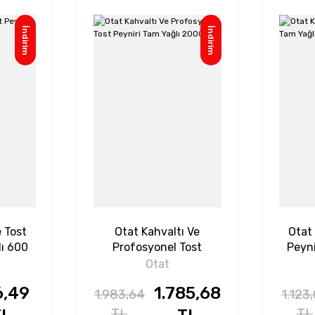
İndirim
İndirim
e Tost
Otat Kahvaltı Ve
Otat 
lı 600
Profosyonel Tost
Peyni
Peyniri Tam Yağlı 2000
Otat
G*2
6,49
1.785,68
1.983,64
1.123
TL
TL