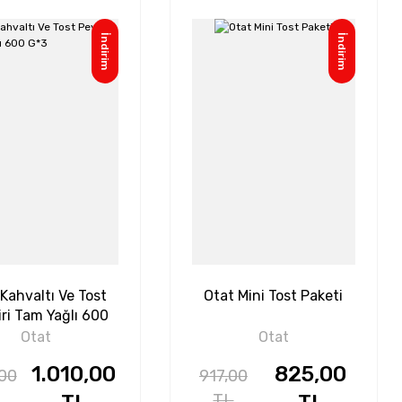
İndirim
İndirim
Kahvaltı Ve Tost
Otat Mini Tost Paketi
ri Tam Yağlı 600
G*3
Otat
Otat
1.010,00
825,00
,00
917,00
TL