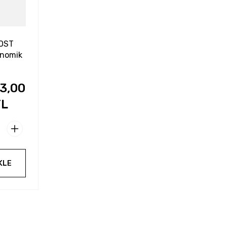
OST
onomik
t
33,00
TL
KLE