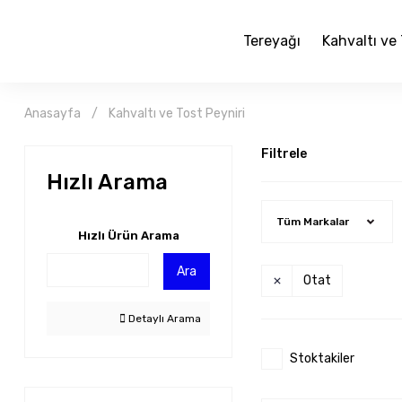
Tereyağı
Kahvaltı ve 
Anasayfa
Kahvaltı ve Tost Peyniri
Filtrele
Hızlı Arama
Tüm Markalar
Hızlı Ürün Arama
Ara
Otat
Detaylı Arama
Stoktakiler