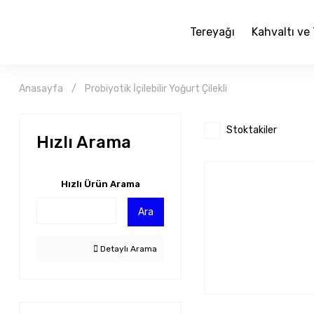
Tereyağı
Kahvaltı ve 
Anasayfa
Probiyotik İçilebilir Yoğurt Çilekli
Stoktakiler
Hızlı Arama
Hızlı Ürün Arama
Ara
Detaylı Arama